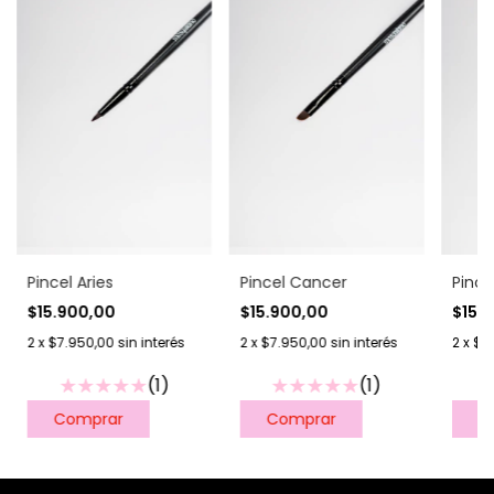
Pincel Aries
Pincel Cancer
Pince
$15.900,00
$15.900,00
$15.
2
x
$7.950,00
sin interés
2
x
$7.950,00
sin interés
2
x
$7
(1)
(1)