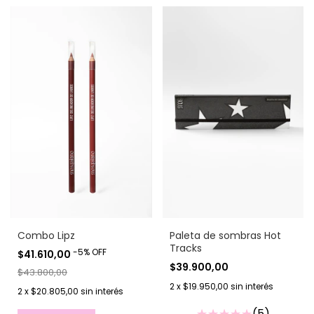
Combo Lipz
Paleta de sombras Hot
Tracks
-
5
%
OFF
$41.610,00
$39.900,00
$43.800,00
2
x
$19.950,00
sin interés
2
x
$20.805,00
sin interés
(5)