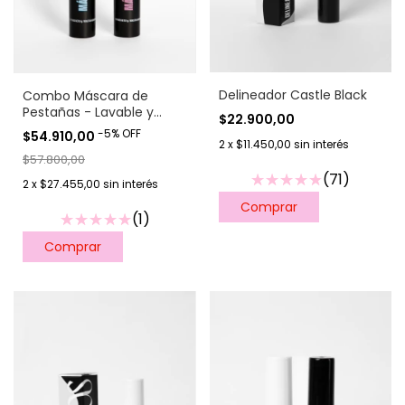
Delineador Castle Black
Combo Máscara de
Pestañas - Lavable y
$22.900,00
Waterproof con
-
5
%
OFF
$54.910,00
descuento
2
x
$11.450,00
sin interés
$57.800,00
(71)
2
x
$27.455,00
sin interés
(1)