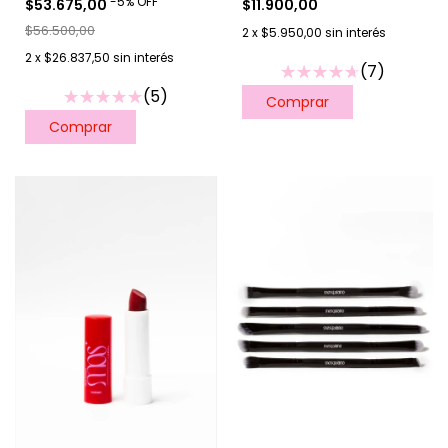
-
5
%
OFF
$11.900,00
$53.675,00
$56.500,00
2
x
$5.950,00
sin interés
2
x
$26.837,50
sin interés
(7)
(5)