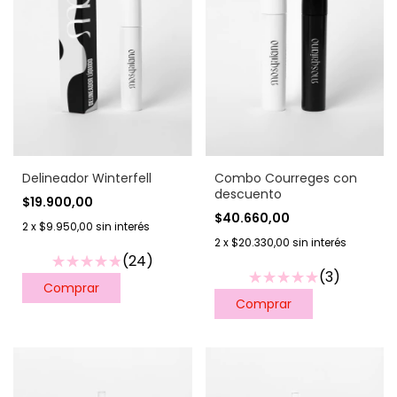
Combo Courreges con
Delineador Winterfell
descuento
$19.900,00
$40.660,00
2
x
$9.950,00
sin interés
2
x
$20.330,00
sin interés
(24)
(3)