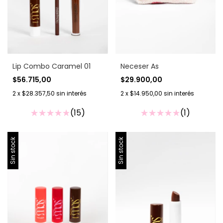
Lip Combo Caramel 01
Neceser As
$56.715,00
$29.900,00
2
x
$28.357,50
sin interés
2
x
$14.950,00
sin interés
(15)
(1)
Sin stock
Sin stock