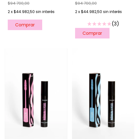
$94.700,00
$94.700,00
2
x
$44.982,50
sin interés
2
x
$44.982,50
sin interés
(3)