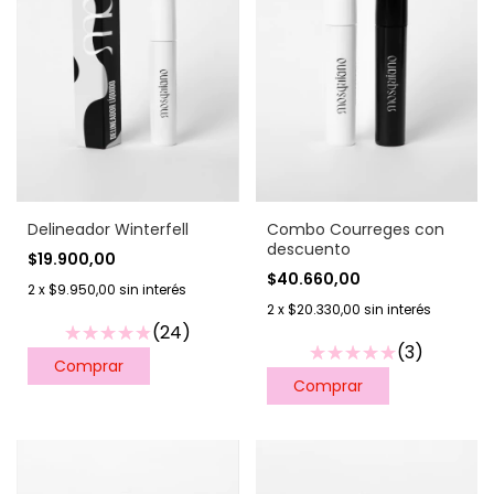
Combo Courreges con
Delineador Winterfell
descuento
$19.900,00
$40.660,00
2
x
$9.950,00
sin interés
2
x
$20.330,00
sin interés
(24)
(3)