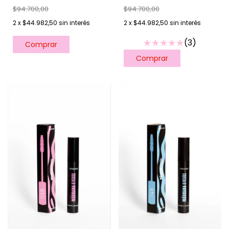
$94.700,00
$94.700,00
2
x
$44.982,50
sin interés
2
x
$44.982,50
sin interés
(3)