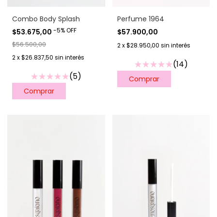
Perfume 1964
Combo Body Splash
-
5
%
OFF
$57.900,00
$53.675,00
$56.500,00
2
x
$28.950,00
sin interés
2
x
$26.837,50
sin interés
(14)
(5)