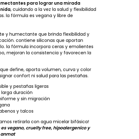
humectantes para lograr una mirada
inida
, cuidando a la vez la salud y flexibilidad
s. la fórmula es vegana y libre de
te y humectante que brinda flexibilidad y
icación. contiene siliconas que aportan
llo. la fórmula incorpora ceras y emolientes
o, mejoran la consistencia y favorecen la
ue define, aporta volumen, curva y color
esignar confort ni salud para las pestañas.
ible y pestañas ligeras
 larga duración
iforme y sin migración
gana
rabenos y talcos
mos retirarla con agua micelar bifásica!
 es vegano, cruelty free, hipoalergenico y
 anmat