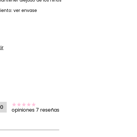
Mantener alejado de los niños
iento: ver envase
ir
00
opiniones 7 reseñas