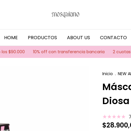
HOME
PRODUCTOS
ABOUT US
CONTACTO
0.000
10% off con transferencia bancaria
2 cuotas sin int
Inicio
.
NEW A
Másca
Diosa
$28.900,