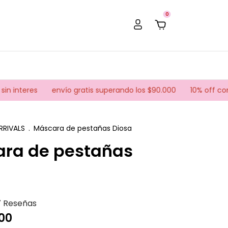
0
eres
envío gratis superando los $90.000
10% off con trans
RRIVALS
.
Máscara de pestañas Diosa
ra de pestañas
7 Reseñas
00