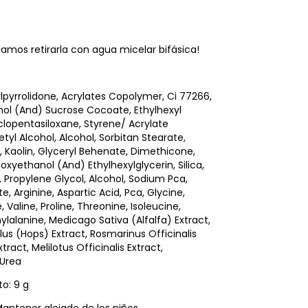
mos retirarla con agua micelar bifásica!
lpyrrolidone, Acrylates Copolymer, Ci 77266,
hol (And) Sucrose Cocoate, Ethylhexyl
clopentasiloxane, Styrene/ Acrylate
yl Alcohol, Alcohol, Sorbitan Stearate,
 Kaolin, Glyceryl Behenate, Dimethicone,
oxyethanol (And) Ethylhexylglycerin, Silica,
 Propylene Glycol, Alcohol, Sodium Pca,
, Arginine, Aspartic Acid, Pca, Glycine,
, Valine, Proline, Threonine, Isoleucine,
nylalanine, Medicago Sativa (Alfalfa) Extract,
us (Hops) Extract, Rosmarinus Officinalis
ract, Melilotus Officinalis Extract,
 Urea
o: 9 g