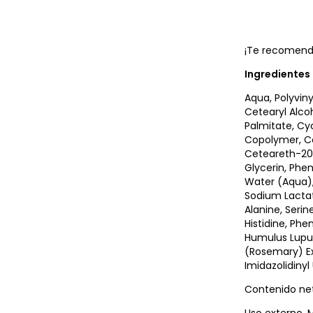
¡Te recomenda
Ingredientes
Aqua, Polyviny
Cetearyl Alco
Palmitate, Cy
Copolymer, Cet
Ceteareth-20,
Glycerin, Phen
Water (Aqua),
Sodium Lactate
Alanine, Serine
Histidine, Phe
Humulus Lupul
(Rosemary) Ext
Imidazolidinyl
Contenido net