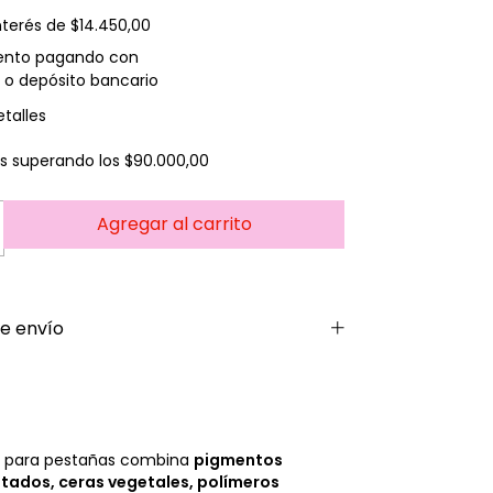
nterés de
$14.450,00
ento
pagando con
 o depósito bancario
talles
is
superando los
$90.000,00
e envío
 para pestañas combina
pigmentos
atados, ceras vegetales, polímeros