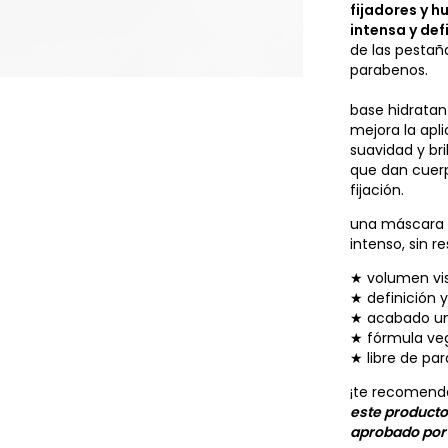
fijadores y 
intensa y def
de las pestaña
parabenos.
base hidratan
mejora la apl
suavidad y bri
que dan cuerp
fijación.
una máscara q
intenso, sin r
★ volumen vis
★ definición y
★ acabado un
★ fórmula ve
★ libre de pa
¡te recomenda
este producto
aprobado por