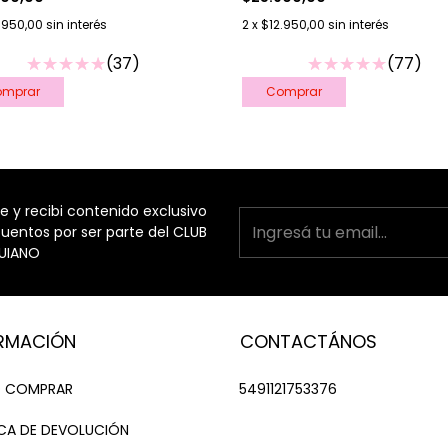
.950,00
sin interés
2
x
$12.950,00
sin interés
(37)
(77)
 y recibi contenido exclusivo
uentos por ser parte del CLUB
UIANO
RMACIÓN
CONTACTÁNOS
 COMPRAR
5491121753376
ICA DE DEVOLUCIÓN