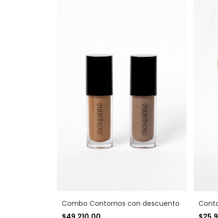
Cont
Combo Contornos con descuento
$25.
$49.210,00