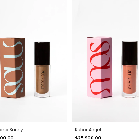
orno Bunny
Rubor Angel
900,00
$25.900,00