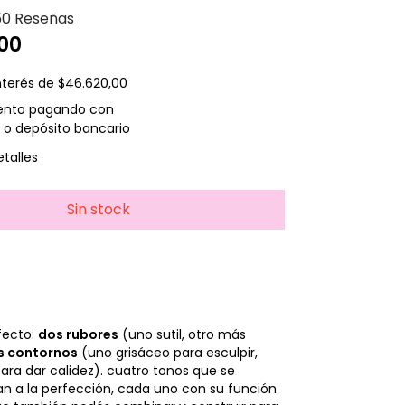
50 Reseñas
00
nterés de
$46.620,00
ento
pagando con
 o depósito bancario
talles
fecto:
dos rubores
(uno sutil, otro más
s contornos
(uno grisáceo para esculpir,
para dar calidez). cuatro tonos que se
 a la perfección, cada uno con su función