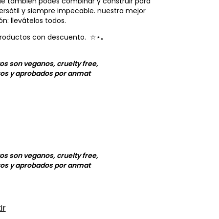
ue también podés combinar y construir para
rsátil y siempre impecable. nuestra mejor
: llevátelos todos.
 productos con descuento.
☆⋆｡
os son veganos, cruelty free,
cos y aprobados por anmat
os son veganos, cruelty free,
cos y aprobados por anmat
ir