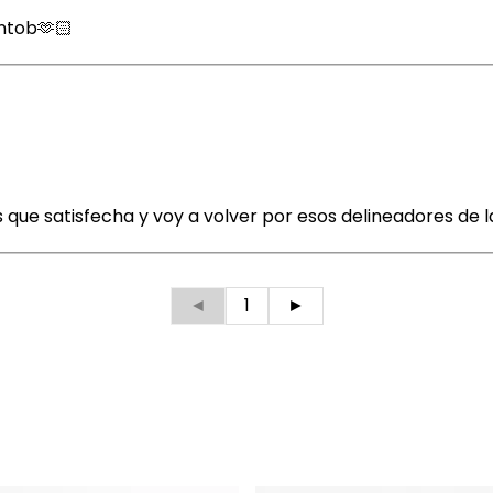
ntob🫶🏻
que satisfecha y voy a volver por esos delineadores de l
◄
1
►