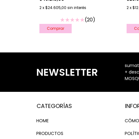
2
x
$12
2
x
$24.605,00
sin interés
(20)
sumate
NEWSLETTER
+ desc
MOSQ
CATEGORÍAS
INFO
HOME
CÓMO
PRODUCTOS
POLÍT