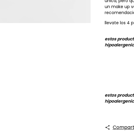
única, pero q
un make up ve
recomendación
llevate los 4
estos product
hipoalergeni
estos product
hipoalergeni
Compart