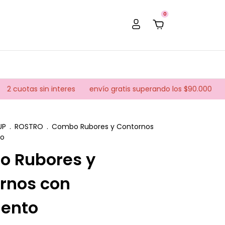
0
tas sin interes
envío gratis superando los $90.000
10% off
UP
.
ROSTRO
.
Combo Rubores y Contornos
to
 Rubores y
rnos con
ento