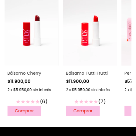
Bálsamo Cherry
Bálsamo Tutti Frutti
Perf
$11.900,00
$11.900,00
$57.
2
x
$5.950,00
sin interés
2
x
$5.950,00
sin interés
2
x
$2
(6)
(7)