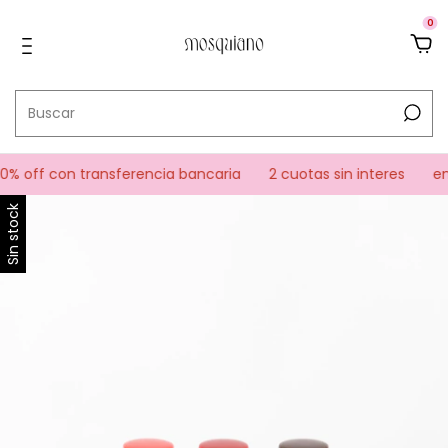
0
% off con transferencia bancaria
2 cuotas sin interes
enví
Sin stock